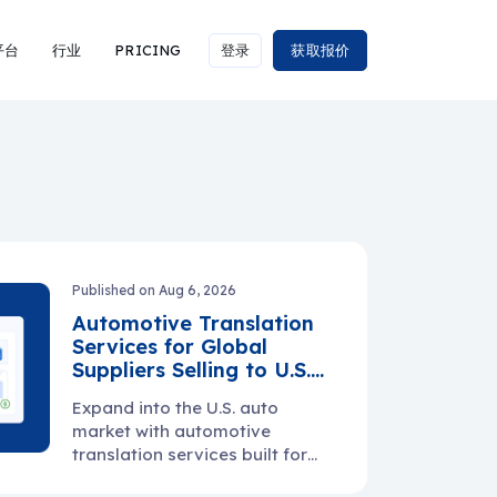
平台
行业
PRICING
登录
获取报价
Published on Aug 6, 2026
Automotive Translation
Services for Global
Suppliers Selling to U.S.
Manufacturers
Expand into the U.S. auto
market with automotive
translation services built for
manuals, specs, PPAP files,