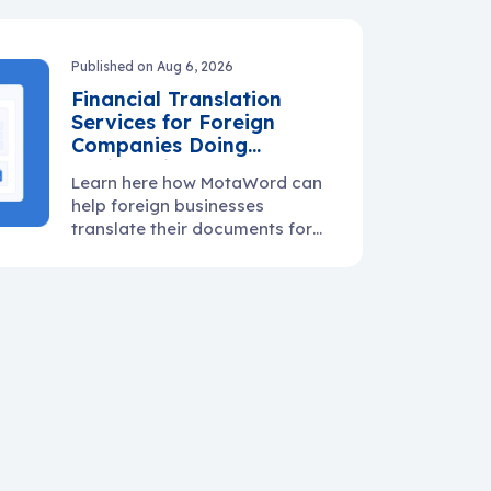
warranty docs, and supplier
communication.
Published on Aug 6, 2026
Financial Translation
Services for Foreign
Companies Doing
Business in the U.S.
Learn here how MotaWord can
help foreign businesses
translate their documents for
use in the U.S.